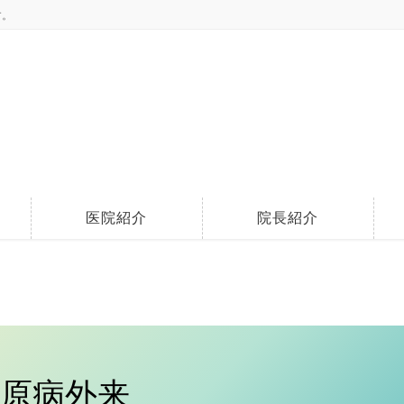
す。
医院紹介
院長紹介
原病外来