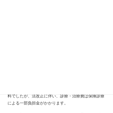
ウイルスまたはインフルエンザの検査をさせていただ
きます。
検査は保険診療扱となります（PCRの場合、3割負担
で約2.500円）
診療・治療費について
診察はすべて通常の保険診療扱いです。
これまで新型コロナウイルス感染症の方の治療費は無
料でしたが、法改正に伴い、診療・治療費は保険診療
による一部負担金がかかります。